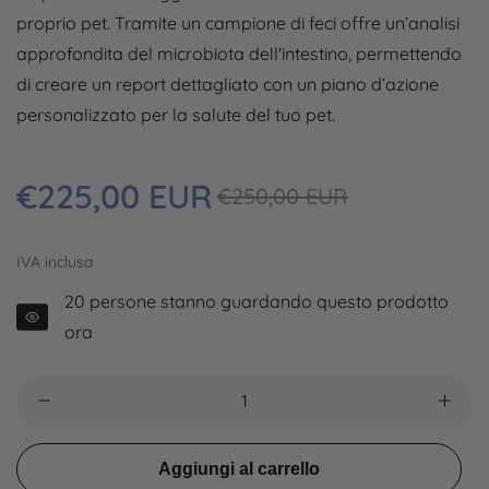
proprio pet. Tramite un campione di feci offre un’analisi
approfondita del microbiota dell'intestino, permettendo
di creare un report dettagliato con un piano d’azione
personalizzato per la salute del tuo pet.
Prezzo
€225,00 EUR
Prezzo
€250,00 EUR
regolare
in
sconto
IVA inclusa
20
persone stanno guardando questo prodotto
ora
Aggiungi al carrello