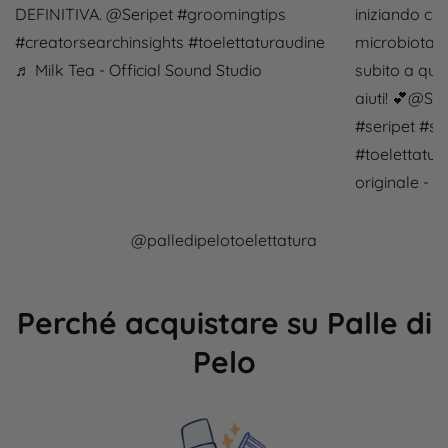
DEFINITIVA. @Seripet
#groomingtips
iniziando co
#creatorsearchinsights
#toelettaturaudine
microbiota i
♬ Milk Tea - Official Sound Studio
subito a que
aiuti! 💕@Se
#seripet
#ser
#toelettatur
originale - P
@palledipelotoelettatura
Perché acquistare su Palle di
Pelo