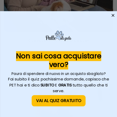
Consulenza nutrizionale
Formuliamo una dieta e un'integrazione su misura per
Non sai cosa acquistare
riequilibrare il microbiota e mantenere in salute il tuo pet.
vero?
Paura di spendere di nuovo in un acquisto sbagliato?
Fai subito il quiz: pochissime domande, capisco che
PET hai e ti dico
SUBITO
E
GRATIS
tutto quello che ti
serve.
VAI AL QUIZ GRATUITO