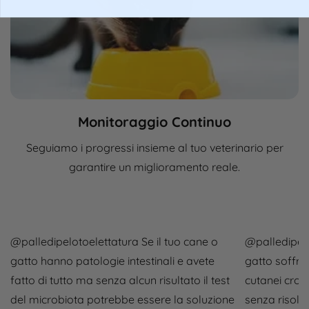
Monitoraggio Continuo
Seguiamo i progressi insieme al tuo veterinario per
garantire un miglioramento reale.
@palledipelotoelettatura
Se il tuo cane o
@palledipelo
gatto hanno patologie intestinali e avete
gatto soffro
fatto di tutto ma senza alcun risultato il test
cutanei croni
del microbiota potrebbe essere la soluzione
senza risolve