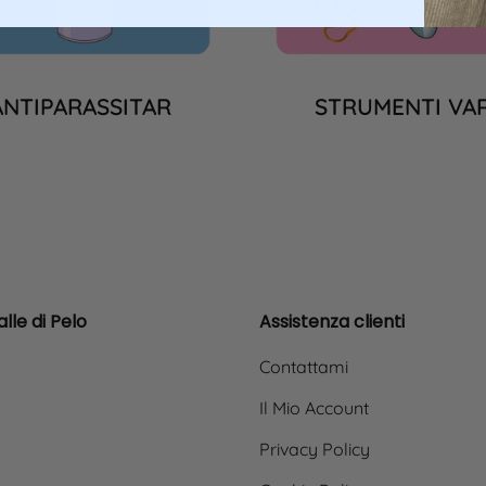
ANTIPARASSITARI
STRUMENTI VAR
lle di Pelo
Assistenza clienti
Contattami
Il Mio Account
Privacy Policy