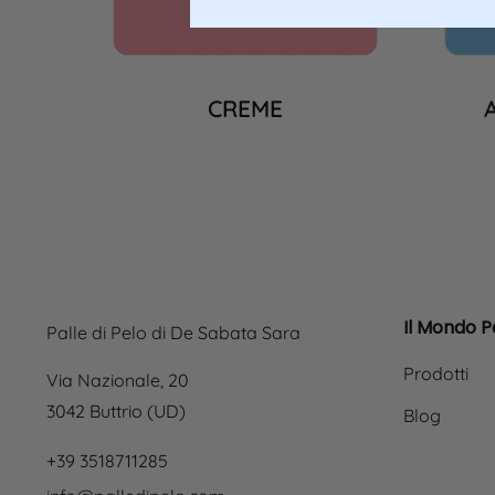
CREME
Il Mondo Pa
Palle di Pelo di De Sabata Sara
Prodotti
Via Nazionale, 20
3042 Buttrio (UD)
Blog
+39 3518711285