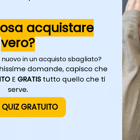
cosa acquistare
vero?
MASCHERE
SCIOGLINODI
 nuovo in un acquisto sbagliato?
pochissime domande, capisco che
ITO
E
GRATIS
tutto quello che ti
serve.
L QUIZ GRATUITO