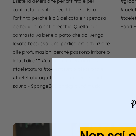
Esiste la detersione per affinità e per
#groo
contrasto. Io sulle orecchie preferisco
#toele
l’affinità perché è più delicata e rispettosa
#toelet
dell’equilibrio dell’orecchio. Quella per
Food F
contrasto va bene a patto che poi venga
levato l’eccesso. Una particolare attenzione
alle profumazioni perché possono irritare o
infastidire 🫶
#catgroomer
#grooming
#toelettatura
#toelettaturaprofessionale
#toelettaturagatti
#catgrams
♬ original
sound - SpongeBob background music