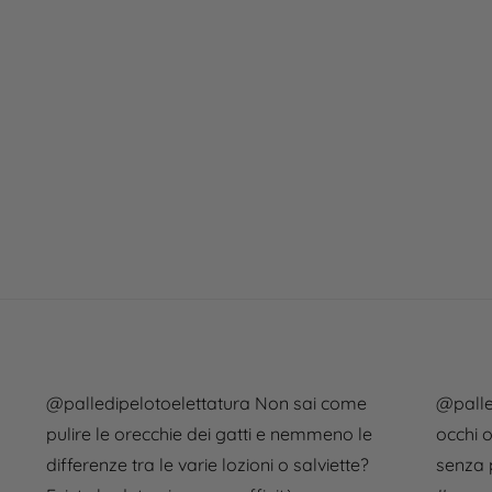
@palledipelotoelettatura
Non sai come
@palle
pulire le orecchie dei gatti e nemmeno le
occhi o
differenze tra le varie lozioni o salviette?
senza 