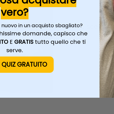
cosa acquistare
vero?
 nuovo in un acquisto sbagliato?
Perchè sceglier
pochissime domande, capisco che
Prodotti professiona
ITO
E
GRATIS
tutto quello che ti
quotidiane di cane, 
serve.
L QUIZ GRATUITO