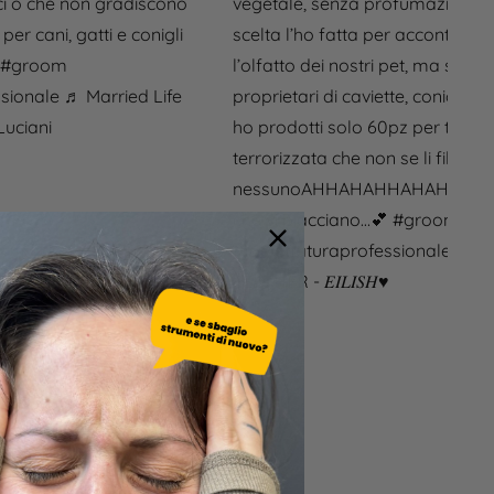
ici o che non gradiscono
vegetale, senza profumazioni. 
er cani, gatti e conigli
scelta l’ho fatta per accontentar
#groom
l’olfatto dei nostri pet, ma sopra
ssionale
♬ Married Life
proprietari di caviette, conigli, rat
Luciani
ho prodotti solo 60pz per tipo 
terrorizzata che non se li fila
nessunoAHHAHAHHAHAH). Sper
che vi piacciano…💕
#groomer
#toelettaturaprofessionale
♬ BI
FEATHER - 𝐸𝐼𝐿𝐼𝑆𝐻♥︎