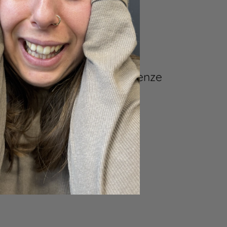
ci
li ideati da me per le esigenze
gatto e coniglio!