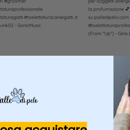
m
#groomer
per soggetti allerg
ttaturaprofessionale
la profumazione 💕 p
taturagatti
#toelettaturacaniegatti
♬
su palledipelo.com
unk02 - SonicMusic
#toelettaturaprofe
(From "Up") - Gina 
@palledipelotoelettatura