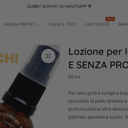
DUBBI? SCRIVICI SU WHATSAPP 💬
🚚SP
SALE
NAVIGA PER PET
INIZIA IL TEST!
LAST MINUTE
BAR
Lozione per 
E SENZA PR
50 ml
Per cani, gatti e conigli a b
lasciando la pelle idratata 
profumazioni e ultra delicat
gatti tipo persiani e esotici. 