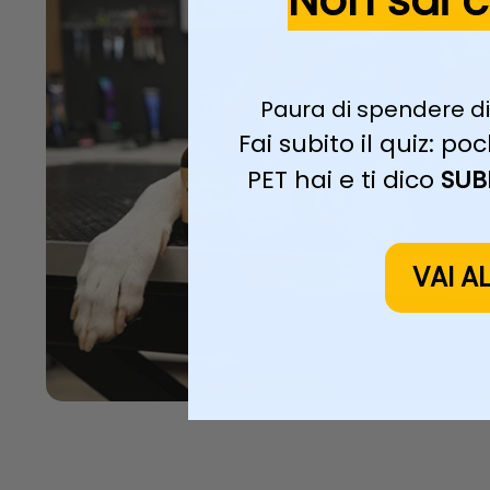
Non sai 
Paura di spendere di
Fai subito il quiz: 
PET hai e ti dico
SUB
VAI A