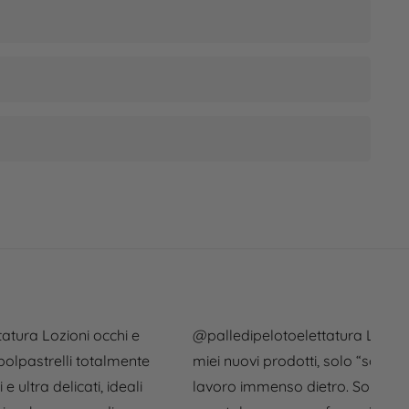
tatura
Lozioni occhi e
@palledipelotoelettatura
Lunedi
olpastrelli totalmente
miei nuovi prodotti, solo “solo” 
 ultra delicati, ideali
lavoro immenso dietro. Sono tut