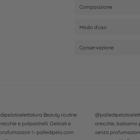
Composizione
Modo d'uso
Conservazione
dipelotoelettatura
Beauty routine
@palledipelotoelet
recchie e polpastrelli. Delicati e
orecchie, balsamo p
profumazioni ✨ palledipelo.com
senza profumazioni e