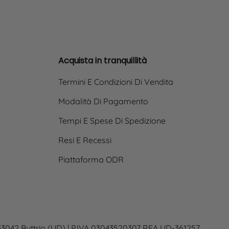
Acquista in tranquillità
Termini E Condizioni Di Vendita
Modalità Di Pagamento
Tempi E Spese Di Spedizione
Resi E Recessi
Piattaforma ODR
 33042 Buttrio (UD) | P.IVA 03043520307 REA UD-361257