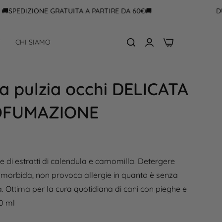
EDIZIONE GRATUITA A PARTIRE DA 60€🚚
DUBBI?
0
F
CHI SIAMO
la pulzia occhi DELICATA
OFUMAZIONE
ase di estratti di calendula e camomilla. Detergere
e morbida, non provoca allergie in quanto è senza
a. Ottima per la cura quotidiana di cani con pieghe e
50 ml