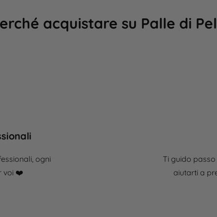
erché acquistare su Palle di Pe
sionali
essionali, ogni
Ti guido passo
voi ❤️​
aiutarti a pr