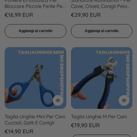
Polvere Emostatica Per
Slanatore Rattinathor® Per
Bloccare Piccole Ferite Per
Cavie, Criceti, Conigli Pelo
Cani E Gatti
Corto, Topini
Prezzo
Prezzo
€16,99 EUR
€29,90 EUR
regolare
regolare
Aggiungi al carrello
Aggiungi al carrello
Taglia Unghie Mini Per Cani
Taglia Unghie M Per Cani
Cuccioli, Gatti E Conigli
Prezzo
€19,90 EUR
Prezzo
€14,90 EUR
regolare