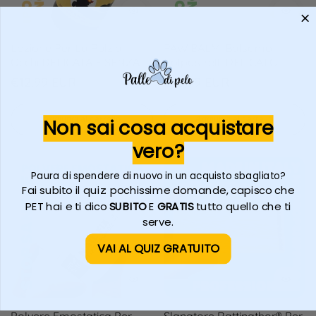
Lozione Per La Pulzia
PAW BALM: Balsamo
Occhi DELICATA E SENZA
Polpastrelli DELICATO,
PROFUMAZIONE
NUTRIENTE
Prezzo
Prezzo
€12,99 EUR
€13,99 EUR
IPOALLERGENICO, NO
regolare
regolare
PROFUMI
Aggiungi al carrello
Aggiungi al carrello
Non sai cosa acquistare
vero?
Paura di spendere di nuovo in un acquisto sbagliato?
Fai subito il quiz: pochissime domande, capisco che
PET hai e ti dico
SUBITO
E
GRATIS
tutto quello che ti
serve.
VAI AL QUIZ GRATUITO