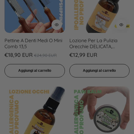
Pettine A Denti Medi O Mini
Lozione Per La Pulizia
Comb 13,5
Orecchie DELICATA,
IPOALLERGENICA, NO
Prezzo
Prezzo
Prezzo
€18,90 EUR
€12,99 EUR
€24,90 EUR
PROFUMI
regolare
in
regolare
Aggiungi al carrello
Aggiungi al carrello
sconto