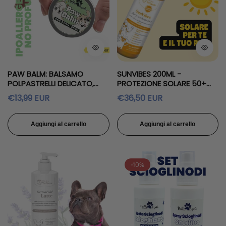
PAW BALM: BALSAMO
SUNVIBES 200ML -
POLPASTRELLI DELICATO,
PROTEZIONE SOLARE 50+
NUTRIENTE IPOALLERGENICO,
PER CANI, GATTI, CONIGLI E
Prezzo
Prezzo
€13,99 EUR
€36,50 EUR
NO PROFUMI
UMANI NO PROFUMO
regolare
regolare
Aggiungi al carrello
Aggiungi al carrello
-10%