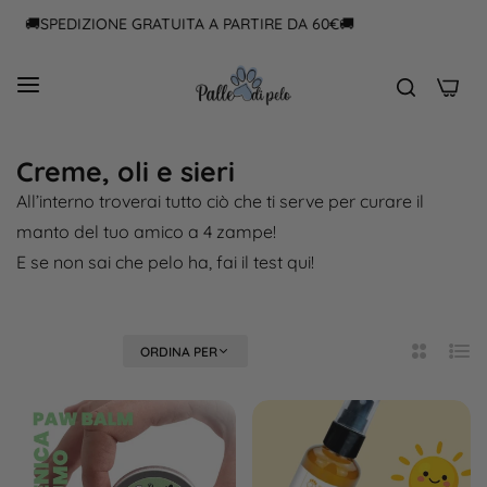
🚚SPEDIZIONE GRATUITA A PARTIRE DA 60€🚚
0
Creme, oli e sieri
All’interno troverai tutto ciò che ti serve per curare il
manto del tuo amico a 4 zampe!
E se non sai che pelo ha,
fai il test qui
!
FILTRA
ORDINA PER
2
Elen
Colonne