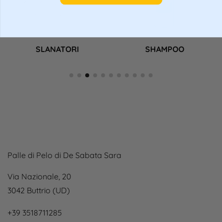
SLANATORI
SHAMPOO
Palle di Pelo di De Sabata Sara
Via Nazionale, 20
3042 Buttrio (UD)
+39 3518711285