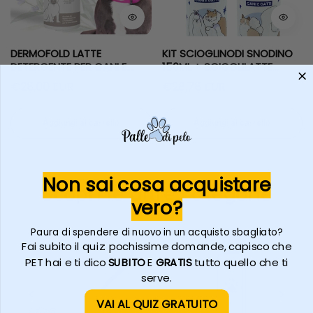
DERMOFOLD LATTE
KIT SCIOGLINODI SNODINO
DETERGENTE PER CANI E
150ML + SCIOGLILATTE
GATTI - NO RISCIACQUO,
150ML
Prezzo
Prezzo
Prezzo
€28,00 EUR
€28,78 EUR
€31,98 EUR
PER PIEGHE CUTANEE,
regolare
EMOLLIENTE E ANTIPRURITO
regolare
in
Aggiungi al carrello
Aggiungi al carrello
sconto
Non sai cosa acquistare
Scopri le altre categorie
vero?
Paura di spendere di nuovo in un acquisto sbagliato?
Fai subito il quiz: pochissime domande, capisco che
PET hai e ti dico
SUBITO
E
GRATIS
tutto quello che ti
serve.
VAI AL QUIZ GRATUITO