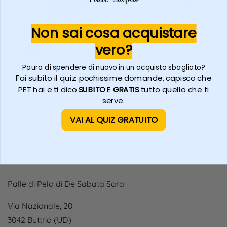
Non sai cosa acquistare
vero?
Paura di spendere di nuovo in un acquisto sbagliato?
CARDATORI
SLANATORI
Fai subito il quiz: pochissime domande, capisco che
PET hai e ti dico
SUBITO
E
GRATIS
tutto quello che ti
serve.
VAI AL QUIZ GRATUITO
Palle di Pelo di De Sabata Sara
Via Nazionale, 20
3042 Buttrio (UD)