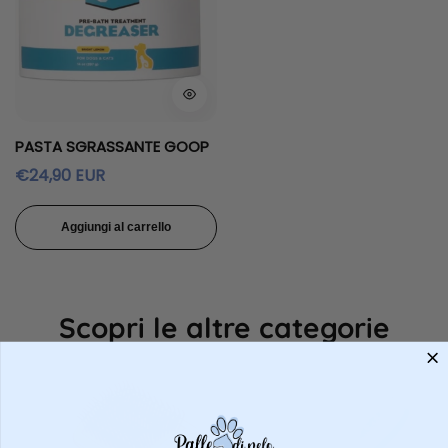
PASTA SGRASSANTE GOOP
Prezzo
€24,90 EUR
regolare
Aggiungi al carrello
Scopri le altre categorie