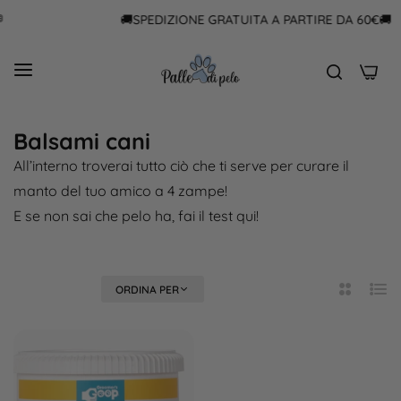
🚚SPEDIZIONE GRATUITA A PARTIRE DA 60€🚚
0
Balsami cani
All’interno troverai tutto ciò che ti serve per curare il
manto del tuo amico a 4 zampe!
E se non sai che pelo ha,
fai il test qui
!
FILTRA
ORDINA PER
2
Elen
Colonne