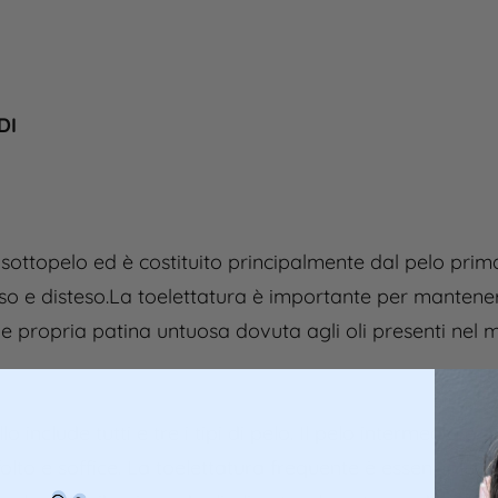
DI
 sottopelo ed è costituito principalmente dal pelo prima
toso e disteso.La toelettatura è importante per mantene
e propria patina untuosa dovuta agli oli presenti nel 
o include tutti e tre i tipi di pelo. Il pelo intermedio e
olto e soffice. La toelettatura frequente è essenziale 