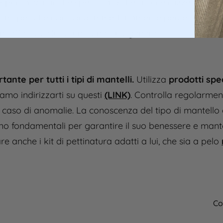
impurità. Va anche specificato che alcune razze di gatti
ssimi peli che non sono immediatamente percettibili all
n “effetto velluto” unico nel suo genere!
nte per tutti i tipi di mantelli.
Utilizza
prodotti spec
iamo indirizzarti su questi
(LINK)
. Controlla regolarmen
 in caso di anomalie. La conoscenza del tipo di mantello
ono fondamentali per garantire il suo benessere e mant
re anche i kit di pettinatura adatti a lui, che sia a pelo
Co