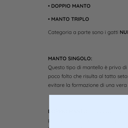
• DOPPIO MANTO
• MANTO TRIPLO
Categoria a parte sono i gatti
NU
MANTO SINGOLO:
Questo tipo di mantello è privo di
poco folto che risulta al tatto se
evitare la formazione di una vera 
DOPPIO MANTO:
Il doppio mantell
prevalgono, creano un sottopelo f