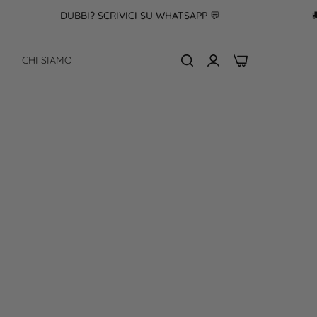
DUBBI? SCRIVICI SU WHATSAPP 💬
🚚SPED
0
F
CHI SIAMO