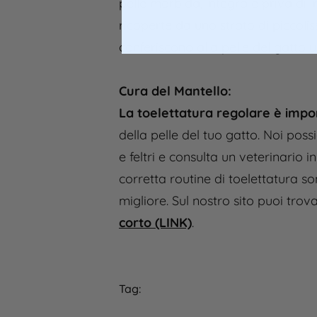
pelle morbida, integra e priva di 
ricoperte da uno strato di piccoli
conferiscono alla pelle del gatto u
Cura del Mantello:
La toelettatura regolare è importa
della pelle del tuo gatto. Noi poss
e feltri e consulta un veterinario
corretta routine di toelettatura s
migliore. Sul nostro sito puoi trova
corto (LINK)
.
Tag: