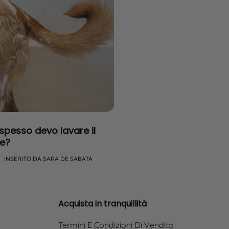
spesso devo lavare il
Come so se il mio ga
e?
bene?
INSERITO DA SARA DE SABATA
SEP 12 2025
INSERITO DA SARA
Acquista in tranquillità
Termini E Condizioni Di Vendita