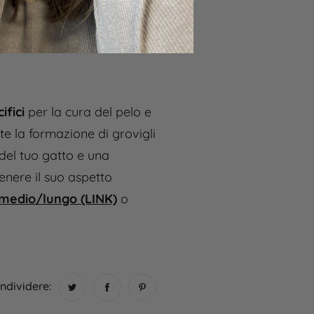
 nudi in realtà sono
a vista, ma che
ifici
per la cura del pelo e
te la formazione di grovigli
 del tuo gatto e una
enere il suo aspetto
medio/lungo (LINK)
o
ndividere: