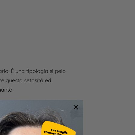
rio. È una tipologia si pelo
re questa setosità ed
manto.
 quello profondo, che
per mantenere il manto