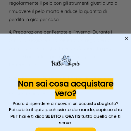
regolarmente il pelo con gli strumenti giusti aiuta a
rimuovere il pelo morto e riduce la quantità di
perdita in giro per casa.
4. Preparazione per l'estate e l'inverno:
Durante i
cambi di stagione, una toelettatura regolare ( a
casa o ancora meglio da un professionista) puo
aiutare l'animale a proteggersi meglio alle
temperature.
Prendersi cura del pelo del tuo pet non è solo una
Non sai cosa acquistare
questione di estetica, ma una parte fondamentale
vero?
del suo benessere generale!
Paura di spendere di nuovo in un acquisto sbagliato?
Fai subito il quiz: pochissime domande, capisco che
PET hai e ti dico
SUBITO
E
GRATIS
tutto quello che ti
serve.