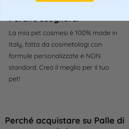
Perchè sceglierci
La mia pet cosmesi è 100% made in
Italy, fatta da cosmetologi con
formule personalizzate e NON
standard. Creo il meglio per il tuo
pet!
Perché acquistare su Palle di