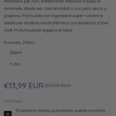
Maschera per cani, trattamento intensivo a base di
ceramide, ideale per cani annodati o con pelo secco o
paglioso. Formulata con ingredienti super nutrienti è
ideale per idratare manti sfibrati e con tendenza a fare
nodi. Profumazione leggera al talco
Formato:
250ml
250ml
1 Litro
Prezzo
€13,99 EUR
Prezzo
€17,99 EUR
regolare
in
sconto
IVA inclusa
12
persone stanno guardando questo prodotto