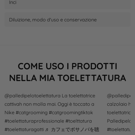
Inci
Diluizione, modo d'uso e conservazione
COME USO I PRODOTTI
NELLA MIA TOELETTATURA
@palledipelotoelettatura
La toelettatrice
@palledipelo
cattivah non molla mai. Oggi è toccato a
calzolaio ha
Nike
#catgrooming
#catgroomingtiktok
toelettatrice 
#toelettaturaprofessionale
#toelttatura
Palledipelo
#toelettaturagatti
♬ カフェでボサノバを聴
#toelettatur