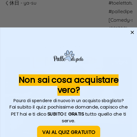
く休日 - ya-su
#toelettatur
#palledipelo
[Comedy-st
(991302) - 
@palledipelotoelettatura
Non sai cosa acquistare
vero?
Paura di spendere di nuovo in un acquisto sbagliato?
Fai subito il quiz: pochissime domande, capisco che
PET hai e ti dico
SUBITO
E
GRATIS
tutto quello che ti
serve.
VAI AL QUIZ GRATUITO