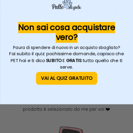
Perché acquistare su Palle di
Pelo
Non sai cosa acquistare
vero?
Paura di spendere di nuovo in un acquisto sbagliato?
Fai subito il quiz: pochissime domande, capisco che
PET hai e ti dico
SUBITO
E
GRATIS
tutto quello che ti
serve.
VAI AL QUIZ GRATUITO
Petcosmesi e pettini professionali
Scopri la nostra selezione di prodotti professionali, ogni
prodotto è
selezionato
da me per voi ❤️​