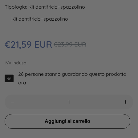
Tipologia:
Kit dentifricio+spazzolino
Kit dentifricio+spazzolino
Prezzo
€21,59 EUR
Prezzo
€23,99 EUR
regolare
in
sconto
IVA inclusa
26
persone stanno guardando questo prodotto
ora
Aggiungi al carrello