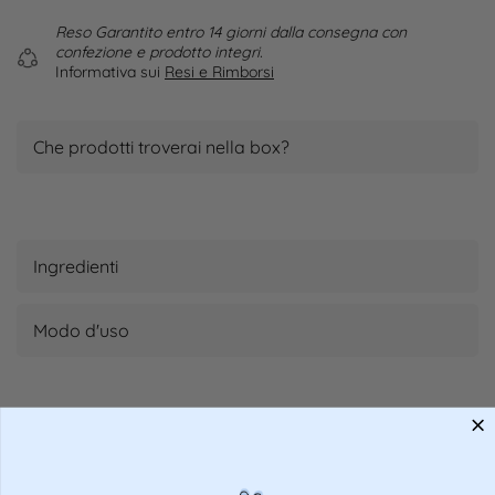
Reso Garantito entro 14 giorni dalla consegna con
confezione e prodotto integri.
Informativa sui
Resi e Rimborsi
Che prodotti troverai nella box?
Ingredienti
Modo d'uso