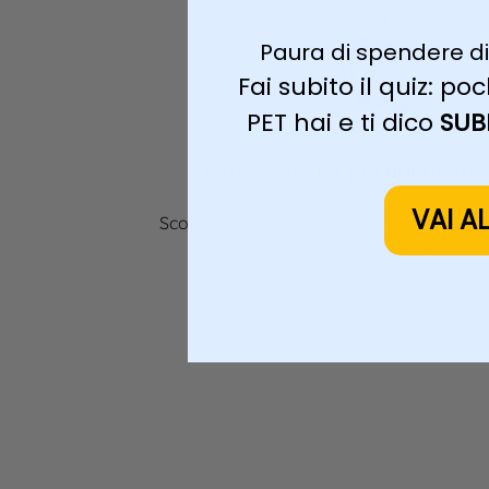
Paura di spendere di
Fai subito il quiz: 
PET hai e ti dico
SUB
Petcosmesi e pettini profes
VAI A
Scopri la nostra selezione di prodotti prof
prodotto è
selezionato
da me per 