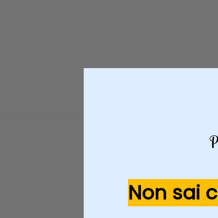
P
Non sai 