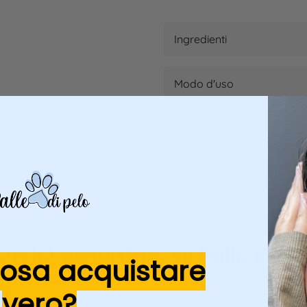
Ingredienti
Modo d'uso
erché acquistare su Palle di Pe
cosa acquistare
vero?