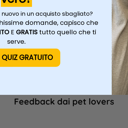
 nuovo in un acquisto sbagliato?
pochissime domande, capisco che
ITO
E
GRATIS
tutto quello che ti
serve.
sionali
L QUIZ GRATUITO
essionali, ogni
Ti guido passo
voi ❤️​
aiutarti a pr
Feedback dai pet lovers