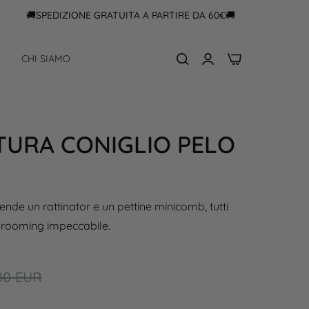
🚚SPEDIZIONE GRATUITA A PARTIRE DA 60€🚚
0
F
CHI SIAMO
TURA CONIGLIO PELO
nde un rattinator e un pettine minicomb, tutti
 grooming impeccabile.
o
80 EUR
o