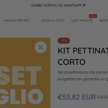
DUBBI? SCRIVICI SU WHATSAPP 💬
SALE
NAVIGA PER PET
INIZIA IL TEST!
LAST MINUTE
BAR
-10%
KIT PETTINA
CORTO
Set di pettinatura che compre
progettati per garantire un
Prezzo
€53,82 EUR
Prezz
€59,
regolare
in
scont