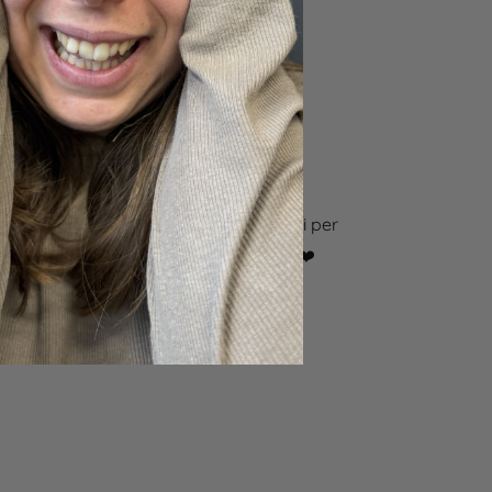
Tutorial gratuiti
 dopo passo con video e suggerimenti per
enderti cura del tuo pet come farei io ❤️​