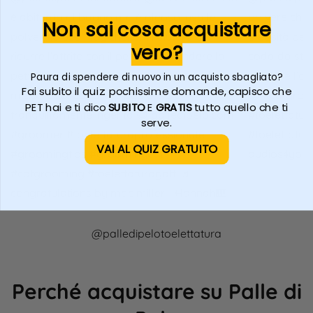
è abituato al bagno ma è oleoso, usa le
polvere che 
Non sai cosa acquistare
polveri, io uso Magichella. Ti aiuterà a
oleosità per
vero?
ridurre l’attrito con il pettine e a rendere la
coda da stal
pettinatura scorrevole senza far arrabbiare
Assorbe l’ol
Paura di spendere di nuovo in un acquisto sbagliato?
Fai subito il quiz: pochissime domande, capisco che
micio. Assorbe l’olio e può essere
😉
#catgroo
PET hai e ti dico
SUBITO
E
GRATIS
tutto quello che ti
tranquillamente ingerita 😃 palledipelo.com
#toelettatur
serve.
#groomer
#toelettaturaprofessionale
#toelettatur
VAI AL QUIZ GRATUITO
#groomingtips
#groomingcat
audios4you
#catgrooming
#toelettaturagatti
♬
congratulations by mac miller - Hannah🎹
@palledipelotoelettatura
Perché acquistare su Palle di