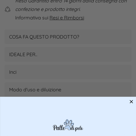
Reso Garantito entro 14 giorni dalla consegna con
confezione e prodotto integri.
Informativa sui
Resi e Rimborsi
COSA FA QUESTO PRODOTTO?
IDEALE PER..
Inci
Modo d'uso e diluizione
@palledipelotoelettatura
Quando micio non
@palledipelo