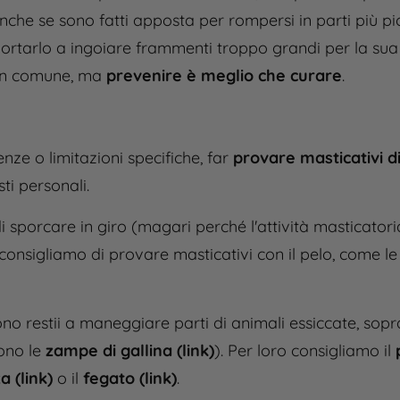
Anche se sono fatti apposta per rompersi in parti più pi
ortarlo a ingoiare frammenti troppo grandi per la sua g
non comune, ma
prevenire è meglio che curare
.
nze o limitazioni specifiche, far
provare masticativi d
ti personali.
sporcare in giro (magari perché l'attività masticatoria
, consigliamo di provare masticativi con il pelo, come l
no restii a maneggiare parti di animali essiccate, sopr
sono le
zampe di gallina (link)
). Per loro consigliamo il
a (link)
o il
fegato (link)
.