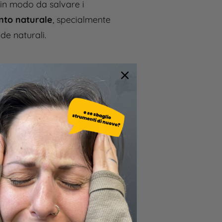
 in modo da salvare i
into naturale
, specialmente
de naturali.
il benessere dei denti
. Lo
 denti. Questa operazione
el veterinario e
ò
stimolare la produzione
nale.
ticazione non è soltanto
ar modo per i masticativi
il cane prova
soddisfazione