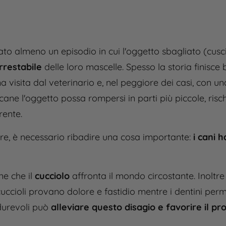
è stato almeno un episodio in cui l'oggetto sbagliato (cu
rrestabile
delle loro mascelle. Spesso la storia finisce 
visita dal veterinario e, nel peggiore dei casi, con un
 cane l'oggetto possa rompersi in parti più piccole, risc
rente.
ore, è necessario ribadire una cosa importante:
i cani 
ne che il
cucciolo
affronta il mondo circostante. Inoltre
 i cuccioli provano dolore e fastidio mentre i dentini pe
 durevoli può
alleviare questo disagio e favorire il pr