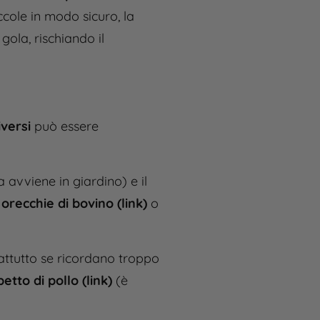
ccole in modo sicuro, la
ola, rischiando il
iversi
può essere
 avviene in giardino) e il
e
orecchie di bovino (link)
o
attutto se ricordano troppo
petto di pollo (link)
(è