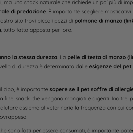
i, ma uno snack naturale che richiede un po' più di i
urale di predazione
.
È importante scegliere masticativi 
nostro sito trovi piccoli pezzi di
polmone di manzo (lin
)
, tutto fatto apposta per loro.
hanno la stessa durezza
. La
pelle di testa di manzo (li
 livello di durezza è determinato dalle
esigenze del pet
il cibo, è importante
sapere se il pet soffre di allergi
n fine, snack che vengono mangiati e digeriti. Inoltre, 
 valutare assieme al veterinario la frequenza con cui c
 sovrappeso.
i che sono fatti per essere consumati, è importante pote