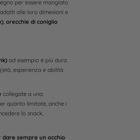
mpegno per essere mangiato
adatti alle loro dimesioni e
k)
,
orecchie di coniglio
nk)
ad esempio è più dura
(età, esperienza e abilità
e
collegate a una
per quanto limitate, anche i
oncedere lo snack,
r
dare sempre un occhio