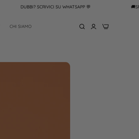
DUBBI? SCRIVICI SU WHATSAPP 💬
🚚SPEDIZIONE
0
F
CHI SIAMO