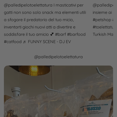
@palledipelotoelettatura
I masticativi per
@palledipelo
gatti non sono solo snack ma elementi utili
insieme ai mi
a sfogare il predatorio del tuo micio,
#petshop
#b
inventarti giochi nuovi atti a divertire e
#toelettatur
soddisfare il tuo amicio 💕
#barf
#barfood
Turkish Marc
#catfood
♬ FUNNY SCENE - DJ EV
@palledipelotoelettatura