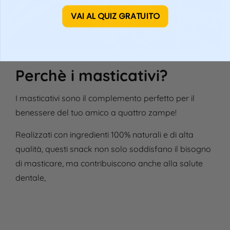
VAI AL QUIZ GRATUITO
Perchè i masticativi?
I masticativi sono il complemento perfetto per il
benessere del tuo amico a quattro zampe!
Realizzati con ingredienti 100% naturali e di alta
qualità, questi snack non solo soddisfano il bisogno
di masticare, ma contribuiscono anche alla salute
dentale,