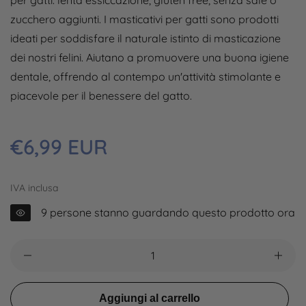
per gatti: lenta essiccazione, gluten free, senza sale o
zucchero aggiunti. I masticativi per gatti sono prodotti
ideati per soddisfare il naturale istinto di masticazione
dei nostri felini. Aiutano a promuovere una buona igiene
dentale, offrendo al contempo un'attività stimolante e
piacevole per il benessere del gatto.
Prezzo
€6,99 EUR
regolare
IVA inclusa
9
persone stanno guardando questo prodotto ora
Aggiungi al carrello